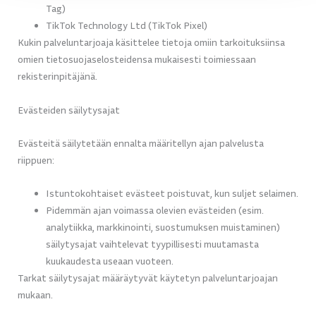
Tag)
TikTok Technology Ltd (TikTok Pixel)
Kukin palveluntarjoaja käsittelee tietoja omiin tarkoituksiinsa
omien tietosuojaselosteidensa mukaisesti toimiessaan
rekisterinpitäjänä.
Evästeiden säilytysajat
Evästeitä säilytetään ennalta määritellyn ajan palvelusta
riippuen:
Istuntokohtaiset evästeet poistuvat, kun suljet selaimen.
Pidemmän ajan voimassa olevien evästeiden (esim.
analytiikka, markkinointi, suostumuksen muistaminen)
säilytysajat vaihtelevat tyypillisesti muutamasta
kuukaudesta useaan vuoteen.
Tarkat säilytysajat määräytyvät käytetyn palveluntarjoajan
mukaan.