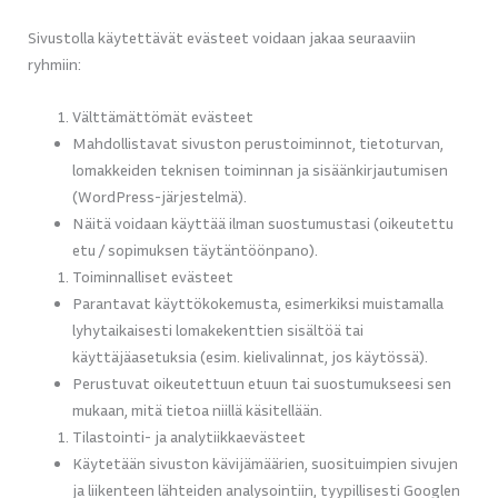
Sivustolla käytettävät evästeet voidaan jakaa seuraaviin
ryhmiin:
Välttämättömät evästeet
Mahdollistavat sivuston perustoiminnot, tietoturvan,
lomakkeiden teknisen toiminnan ja sisäänkirjautumisen
(WordPress-järjestelmä).
Näitä voidaan käyttää ilman suostumustasi (oikeutettu
etu / sopimuksen täytäntöönpano).
Toiminnalliset evästeet
Parantavat käyttökokemusta, esimerkiksi muistamalla
lyhytaikaisesti lomakekenttien sisältöä tai
käyttäjäasetuksia (esim. kielivalinnat, jos käytössä).
Perustuvat oikeutettuun etuun tai suostumukseesi sen
mukaan, mitä tietoa niillä käsitellään.
Tilastointi- ja analytiikkaevästeet
Käytetään sivuston kävijämäärien, suosituimpien sivujen
ja liikenteen lähteiden analysointiin, tyypillisesti Googlen