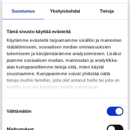
tunnisteista, joita mainosalustat voivat yhdistää omiin
käyttäjäprofiileihinsa.
Suostumus
Yksityiskohdat
Tietoja
Perustuvat aina suostumukseesi (GDPR 6.1 a).
Google Site Kit
Tämä sivusto käyttää evästeitä
Sivustolla voidaan käyttää WordPress-liitännäistä Google Site
Käytämme evästeitä tarjoamamme sisällön ja mainosten
Kit, jonka kautta lisätään Googlen palveluja (esim. Google
räätälöimiseen, sosiaalisen median ominaisuuksien
Analytics, Search Console, AdSense). Site Kit ei ole erillinen
tukemiseen ja kävijämäärämme analysoimiseen. Lisäksi
analytiikkatyökalu, vaan välittää kävijätietoja Googlen
jaamme sosiaalisen median, mainosalan ja analytiikka-
palveluihin ja asettaa samoja evästeitä kuin vastaavat Googlen
alan kumppaneillemme tietoja siitä, miten käytät
koodit suoraan asennettuna. Suostumus analytiikkaevästeisiin
sivustoamme. Kumppanimme voivat yhdistää näitä
pyydetään evästebannerilla ennen kuin Site Kitin kautta
tietoja muihin tietoihin, joita olet antanut heille tai joita on
ladattavat analytiikkaskriptit aktivoidaan.
kerätty, kun olet käyttänyt heidän palvelujaan.
Google Tag Manager
Suostumuksen
Sivustolla voidaan käyttää Google Tag Manageria (GTM), jolla
Välttämätön
valinta
hallinnoidaan sivulla suoritettavia seurantatageja (esim. Google
Analytics, Meta Pixel, LinkedIn Insight Tag, TikTok Pixel). Google
Mieltymykset