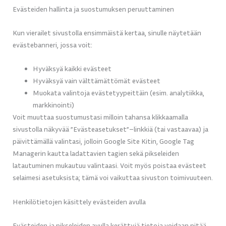
Evästeiden hallinta ja suostumuksen peruuttaminen
Kun vierailet sivustolla ensimmäistä kertaa, sinulle näytetään
evästebanneri, jossa voit:
Hyväksyä kaikki evästeet
Hyväksyä vain välttämättömät evästeet
Muokata valintoja evästetyypeittäin (esim. analytiikka,
markkinointi)
Voit muuttaa suostumustasi milloin tahansa klikkaamalla
sivustolla näkyvää ”Evästeasetukset”–linkkiä (tai vastaavaa) ja
päivittämällä valintasi, jolloin Google Site Kitin, Google Tag
Managerin kautta ladattavien tagien sekä pikseleiden
latautuminen mukautuu valintaasi. Voit myös poistaa evästeet
selaimesi asetuksista; tämä voi vaikuttaa sivuston toimivuuteen.
Henkilötietojen käsittely evästeiden avulla
Evästeiden ja pikseleiden avulla kerättyjä tietoja voidaan pitää