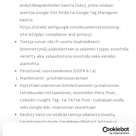
analytiikkapalveluiden kautta (GA4), jotka voidaan
asentaa Google Site Kitillä tai Google Tag Managerin
kautta.
https://sitekit.withgoogle.com/documentation/using-
site-kit/gdpr-compliance-and-privacy/
Tietoja voivat olla IP-osoite (mahdollisesti
lyhennettynä), päätelaitteen ja selaimen tyyppi, sivustolla
vietetty aika, selaushistoria sivustolla sekä vierailun
ajankohta.
Perustuvat suostumukseesi (GDPR 6.1 a).
Markkinointi- ja kohdennusevästeet
Käytetään mainonnan kohdentamiseen ja mainonnan
tehokkuuden mittaamiseen, esimerkiksi Meta Pixel-,
LinkedIn Insight Tag- tai TikTok Pixel -työkalujen avulla
sekä Google Ads -mainonnan seurantaan.
Kerätty tieto voi sisältää tietoja selatusta sivusta,
tapahtumasta (esim. lomakkeen lähetys), laitteen ja
selaimen tunnisteista, IP-osoitteesta sekä yksilöllisistä