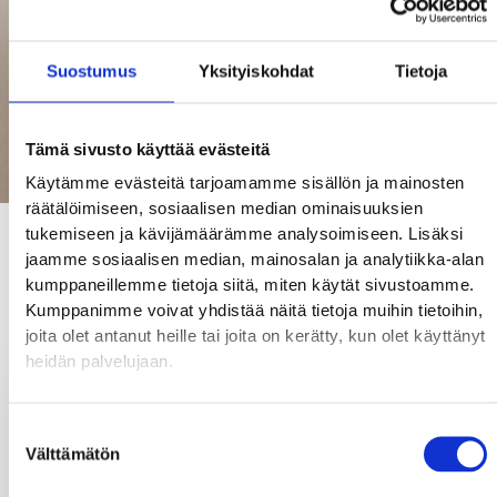
Suostumus
Yksityiskohdat
Tietoja
Tämä sivusto käyttää evästeitä
Käytämme evästeitä tarjoamamme sisällön ja mainosten
räätälöimiseen, sosiaalisen median ominaisuuksien
tukemiseen ja kävijämäärämme analysoimiseen. Lisäksi
jaamme sosiaalisen median, mainosalan ja analytiikka-alan
kumppaneillemme tietoja siitä, miten käytät sivustoamme.
Talouskumppanuus
Kumppanimme voivat yhdistää näitä tietoja muihin tietoihin,
joita olet antanut heille tai joita on kerätty, kun olet käyttänyt
heidän palvelujaan.
Kirjanpito
Suostumuksen
Välttämätön
Kirjanpidosta syntyy todellista hyötyä, kun sitä hoitaa KLT-
valinta
tutkinnon suorittanut kirjanpitäjä, joka tulkitsee numerot