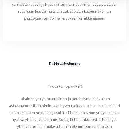
kannattavuutta ja kassavirran hallintaa ilman täysipäiväisen
resurssin kustannuksia. Saat selkeän talousnäkymän
päätöksentekoon ja yrityksen kehittämiseen.
Kaikki palvelumme
Talouskumppaniksi?
Jokainen yritys on erilainen ja perehdymme jokaisen
asiakkaamme liiketoimintaan hyvin tarkasti. Keskustellaan juuri
sinun liiketoiminnastasi ja siitä, että miten sinun yrityksesi voi
hyötyä yhteistyöstämme. Soita, laita sähköpostia tai täytä
yhteydenottolomake alta, niin olemme sinuun ripeästi