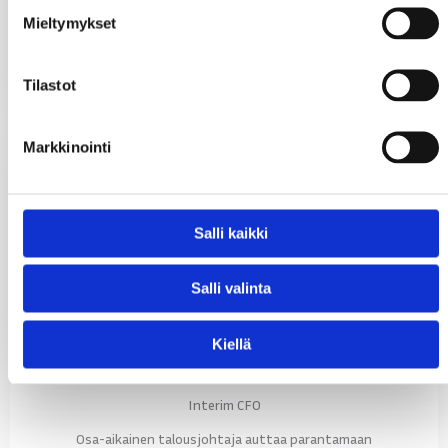
päätöksenteon tueksi. Huolehdimme tositteista, raporteista
Mieltymykset
ja tilinpäätöksestä niin, että talous pysyy hallinnassa.
Tilastot
Markkinointi
Palkanlaskenta
Osaava kumppani ja helppokäyttöinen järjestelmä tekevät
palkanlaskennasta kustannustehokasta ja huolettomampaa.
Salli kaikki
Huolehdimme palkoista, ilmoituksista oikein ja ajallaan, jotta
työnantaja voi keskittyä henkilöstön johtamiseen.
Salli valinta
Kiellä
Interim CFO
Osa-aikainen talousjohtaja auttaa parantamaan