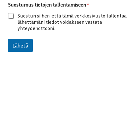
S
Suostumus tietojen tallentamiseen
*
ä
h
Suostun siihen, että tämä verkkosivusto tallentaa
k
lähettämäni tiedot voidakseen vastata
ö
yhteydenottooni.
p
o
s
Lähetä
t
i
o
s
o
i
t
e
t
a
l
l
e
n
t
a