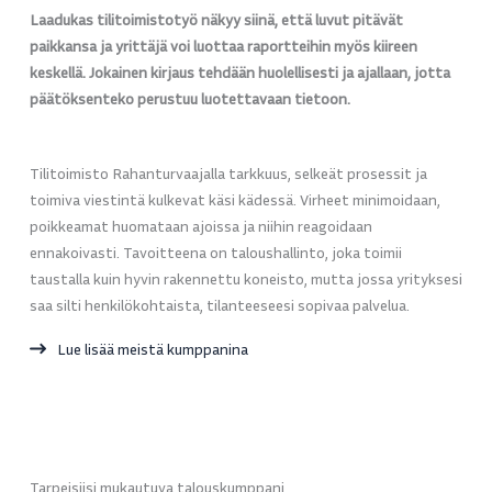
Laadukas tilitoimistotyö näkyy siinä, että luvut pitävät
paikkansa ja yrittäjä voi luottaa raportteihin myös kiireen
keskellä. Jokainen kirjaus tehdään huolellisesti ja ajallaan, jotta
päätöksenteko perustuu luotettavaan tietoon.
Tilitoimisto Rahanturvaajalla tarkkuus, selkeät prosessit ja
toimiva viestintä kulkevat käsi kädessä. Virheet minimoidaan,
poikkeamat huomataan ajoissa ja niihin reagoidaan
ennakoivasti. Tavoitteena on taloushallinto, joka toimii
taustalla kuin hyvin rakennettu koneisto, mutta jossa yrityksesi
saa silti henkilökohtaista, tilanteeseesi sopivaa palvelua.
Lue lisää meistä kumppanina
Tarpeisiisi mukautuva talouskumppani